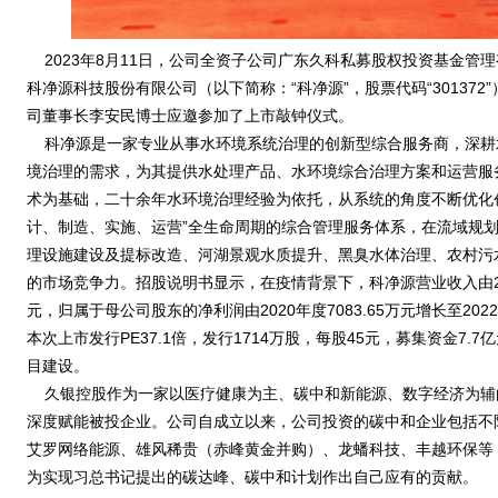
2023年8月11日，公司全资子公司广东久科私募股权投资基金管
科净源科技股份有限公司（以下简称：“科净源”，股票代码“30137
司董事长李安民博士应邀参加了上市敲钟仪式。
科净源是一家专业从事水环境系统治理的创新型综合服务商，深耕
境治理的需求，为其提供水处理产品、水环境综合治理方案和运营服
术为基础，二十余年水环境治理经验为依托，从系统的角度不断优化
计、制造、实施、运营”全生命周期的综合管理服务体系，在流域规
理设施建设及提标改造、河湖景观水质提升、黑臭水体治理、农村污
的市场竞争力。招股说明书显示，在疫情背景下，科净源营业收入由2020
元，归属于母公司股东的净利润由2020年度7083.65万元增长至202
本次上市发行PE37.1倍，发行1714万股，每股45元，募集资金7
目建设。
久银控股作为一家以医疗健康为主、碳中和新能源、数字经济为辅
深度赋能被投企业。公司自成立以来，公司投资的碳中和企业包括不
艾罗网络能源、雄风稀贵（赤峰黄金并购）、龙蟠科技、丰越环保等
为实现习总书记提出的碳达峰、碳中和计划作出自己应有的贡献。