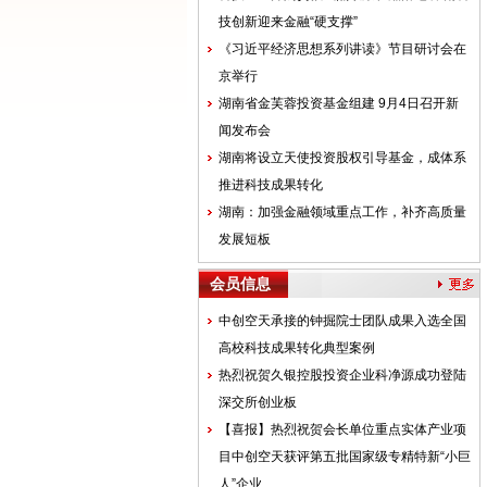
技创新迎来金融“硬支撑”
《习近平经济思想系列讲读》节目研讨会在
京举行
湖南省金芙蓉投资基金组建 9月4日召开新
闻发布会
湖南将设立天使投资股权引导基金，成体系
推进科技成果转化
湖南：加强金融领域重点工作，补齐高质量
发展短板
会员信息
中创空天承接的钟掘院士团队成果入选全国
高校科技成果转化典型案例
热烈祝贺久银控股投资企业科净源成功登陆
深交所创业板
【喜报】热烈祝贺会长单位重点实体产业项
目中创空天获评第五批国家级专精特新“小巨
人”企业