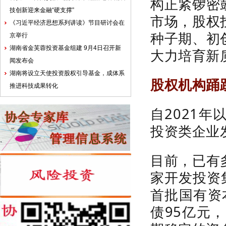
构正紧锣密
技创新迎来金融“硬支撑”
市场，股权
《习近平经济思想系列讲读》节目研讨会在
种子期、初
京举行
湖南省金芙蓉投资基金组建 9月4日召开新
大力培育新
闻发布会
湖南将设立天使投资股权引导基金，成体系
股权机构踊
推进科技成果转化
自
2021
年
投资类企业
目前，已有
家开发投资
首批国有资
债
95
亿元，