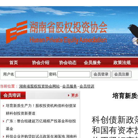
首页
协会介绍
协会动态
会员服务
政策法规
用户名
密码
当前位置：
湖南省股权投资协会网站
-
会员服务
-
会员培训
培育新质
会员培训
培育新质生产力！股权投资机构借科创债深
耕科创投资新赛道
科创债新政
广东：整合组建超万亿规模产投基金和创投
和国有资本
基金
科技企业并购贷款试点政策在湘落地 湖南科