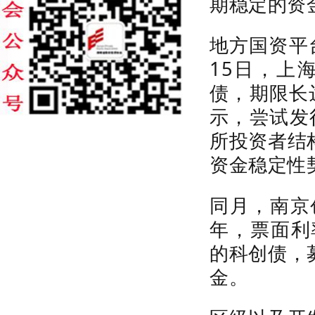
期稳定的资
地方国资平
15
日，上
债，期限长
示，尝试发
所投资者结
资金稳定性
同月，南京
年，
票面利
的科创债，
金。