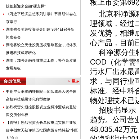
板上市委第6
技创新迎来金融“硬支撑”
北京科净源科
《习近平经济思想系列讲读》节目研讨会在
京举行
理领域，经过
湖南省金芙蓉投资基金组建 9月4日召开新
发优势，相继
闻发布会
心产品，目前
湖南将设立天使投资股权引导基金，成体系
科净源分生物
推进科技成果转化
COD（化学
湖南：加强金融领域重点工作，补齐高质量
发展短板
污水厂出水最高
求，与同行业
会员信息
标准。经中科
中创空天承接的钟掘院士团队成果入选全国
物处理技术已
高校科技成果转化典型案例
热烈祝贺久银控股投资企业科净源成功登陆
招股书显示，
深交所创业板
趋势。公司营业收
【喜报】热烈祝贺会长单位重点实体产业项
48,035.4
目中创空天获评第五批国家级专精特新“小巨
人”企业