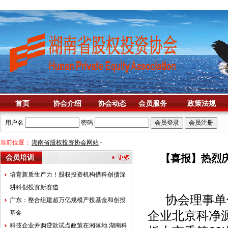
首页
协会介绍
协会动态
会员服务
政策法规
用户名
密码
当前位置：
湖南省股权投资协会网站
-
【喜报】热烈
会员培训
培育新质生产力！股权投资机构借科创债深
耕科创投资新赛道
协会理事单位
广东：整合组建超万亿规模产投基金和创投
基金
企业北京科净源
科技企业并购贷款试点政策在湘落地 湖南科