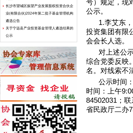
号）规定，现
长沙市望城区振望产业发展股权投资合伙企
公示。
业(有限合伙)2024年第二批子基金管理机构
遴选公告
1.李艾东，
关于宁远县产业投资基金管理人遴选结果的
投资集团有限
公示
会会长人选。
对上述公示对
综合党委反映
名。对线索不
公示时间：20
时间：上午9:00
84502031
省民政厅二办