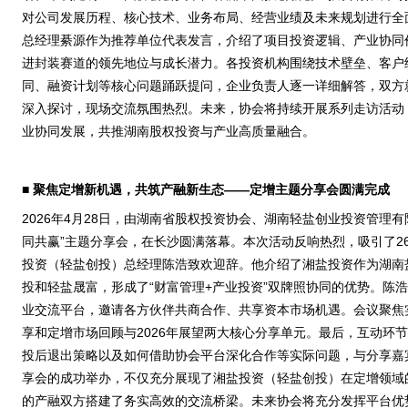
对公司发展历程、核心技术、业务布局、经营业绩及未来规划进行全
总经理綦源作为推荐单位代表发言，介绍了项目投资逻辑、产业协同
进封装赛道的领先地位与成长潜力。各投资机构围绕技术壁垒、客户
同、融资计划等核心问题踊跃提问，企业负责人逐一详细解答，双方
深入探讨，现场交流氛围热烈。未来，协会将持续开展系列走访活动
业协同发展，共推湖南股权投资与产业高质量融合。
■
聚焦定增新机遇，共筑产融新生态——定增主题分享会圆满完成
2026年4月28日，由湖南省股权投资协会、湖南轻盐创业投资管理有
同共赢”主题分享会，在长沙圆满落幕。本次活动反响热烈，吸引了2
投资（轻盐创投）总经理陈浩致欢迎辞。他介绍了湘盐投资作为湖南
投和轻盐晟富，形成了“财富管理+产业投资”双牌照协同的优势。陈
业交流平台，邀请各方伙伴共商合作、共享资本市场机遇。会议聚焦
享和定增市场回顾与2026年展望两大核心分享单元。最后，互动环
投后退出策略以及如何借助协会平台深化合作等实际问题，与分享嘉
享会的成功举办，不仅充分展现了湘盐投资（轻盐创投）在定增领域
的产融双方搭建了务实高效的交流桥梁。未来协会将充分发挥平台优