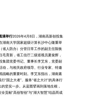
圆满举行
2026年4月8日，湖南高新创投集
在湖南大学国家超级计算长沙中心隆重举
（省人防办）分管日常工作的副主任陈恢
任毛育新，省工信厅二级巡视员夏俊辉，
投集团党委书记、董事长李艾东，党委副
活动，与相关政府领导、行业专家、特邀
国战略的重要时刻。李艾东指出，湖南素
行“国之大者”、服务“省之大计”的具体行
出的坚实一步。从蓝图擘画到落地生根，
全贡献“高创智创”与“湖大智慧”结晶而成