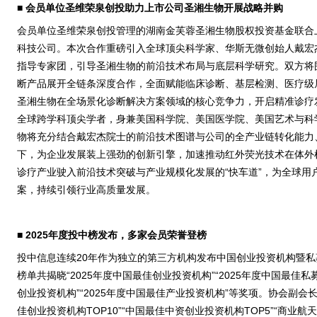
■
会员单位圣维荣泉创投助力上市公司圣湘生物开展战略并购
会员单位圣维荣泉创投管理的湖南金芙蓉圣湘生物股权投资基金联合
科技公司。本次合作重磅引入全球顶尖科学家、华斯无微创始人戴宏
指导专家团，引导圣湘生物的前沿技术布局与底层科学研究。双方将
断产品展开全链条深度合作，全面赋能临床诊断、基层检测、医疗级
圣湘生物在全场景化诊断解决方案领域的核心竞争力，开启精准诊疗
全球跨学科顶尖学者，身兼美国科学院、美国医学院、美国艺术与科
物将充分结合戴宏杰院士的前沿技术图谱与公司的全产业链转化能力
下，为企业发展装上强劲的创新引擎，加速推动红外荧光技术在体外
诊疗产业驶入前沿技术突破与产业规模化发展的“快车道”，为全球用
案，持续引领行业高质量发展。
■
2025年度投中榜发布，多家会员荣誉登榜
投中信息连续20年作为独立的第三方机构发布中国创业投资机构暨私
榜单共揭晓“2025年度中国最佳创业投资机构”“2025年度中国最佳私
创业投资机构”“2025年度中国最佳产业投资机构”等奖项。协会副会长
佳创业投资机构TOP10”“中国最佳中资创业投资机构TOP5”“商业航