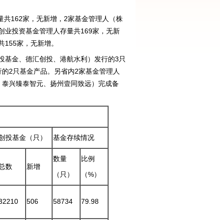
量共162家，无新增，2家基金管理人（株
业投资基金管理人存量共169家，无新
155家，无新增。
湘投基金、德汇创投、港航水利）发行的3只
的2只基金产品。另省内2家基金管理人
、泰兴臻泰智元、扬州壹同致远）完成备
创投基金（只）
基金存续情况
数量
比例
总数
新增
（只）
（%）
32210
506
58734
79.98