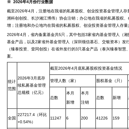
※ 202
6
年
4
月份行业数据
截至2026年4月，注册地在我省的私募股权、创业投资基金管理人存
洲科创创投、长沙湘江博伟）协会注销；办公地在我省的私募股权、创
增；注册地和办公地均在我省的私募股权、创业投资基金管理人存量共
2026年4月，省内备案基金共5只，其中包括3家省内基金管理人（
基金产品，以及2家省外基金管理人（深圳领信基石、交银资本）发行
（臻泰投资、壹同创投）在省外发行的3只基金产品（泰兴臻泰智慧
案。
截至2026年4月底私募股权投资基金情况
2026年3月底存
管理人数（家）
股权基金（只）
统计
续私募基金管理
范围
总规模（亿元）
本月
本月
总数
总数
新增
新增
注销
227217.4（环比
全国
11247
6
200
41226
159
+0.54%）