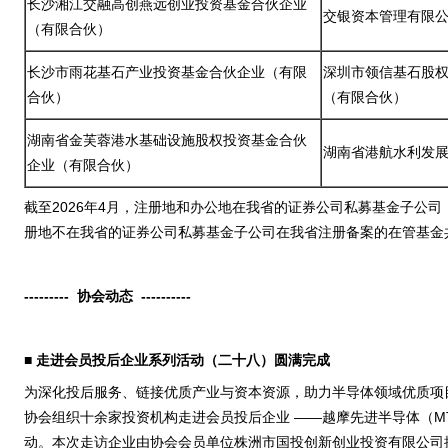
长沙湘江交融高创燕远创业投资基金合伙企业
交银资本管理有限
（有限合伙）
长沙市雨花基石产业投资基金合伙企业（有限
深圳市领信基石股
合伙）
（有限合伙）
湖南省金芙蓉港水基础设施股权投资基金合伙
湖南省港航水利发
企业（有限合伙）
截至2026年4月，注册地和办公地在我省的证券公司私募基金子公司
册地不在我省的证券公司私募基金子公司在我省注册备案的在管基金共
---------
协会动态
----------
■
走进会员投后企业系列活动（二十八）
圆满完成
为深化投后服务、链接优质产业与资本资源，助力半导体领域优质项目
协会组织十余家投资机构走进会员投后企业 ——越摩先进半导体（M
动。本次走访企业由协会会员单位株洲市国投创新创业投资有限公司