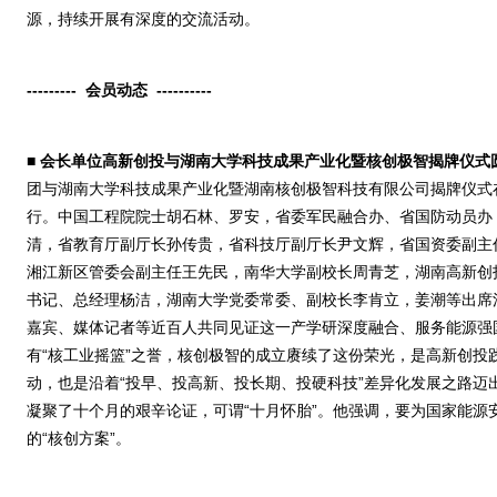
源，持续开展有深度的交流活动。
---------
会员动态
----------
■
会长单位高新创投与湖南大学科技成果产业化暨核创极智揭牌仪式
团与湖南大学科技成果产业化暨湖南核创极智科技有限公司揭牌仪式
行。中国工程院院士胡石林、罗安，省委军民融合办、省国防动员办
清，省教育厅副厅长孙传贵，省科技厅副厅长尹文辉，省国资委副主
湘江新区管委会副主任王先民，南华大学副校长周青芝，湖南高新创
书记、总经理杨洁，湖南大学党委常委、副校长李肯立，姜潮等出席
嘉宾、媒体记者等近百人共同见证这一产学研深度融合、服务能源强
有“核工业摇篮”之誉，核创极智的成立赓续了这份荣光，是高新创投践
动，也是沿着“投早、投高新、投长期、投硬科技”差异化发展之路迈
凝聚了十个月的艰辛论证，可谓“十月怀胎”。他强调，要为国家能源安
的“核创方案”。