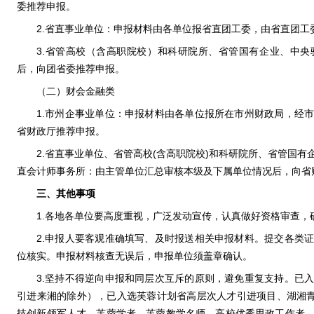
委推荐申报。
2.省直事业单位：申报材料由各单位报省直团工委，由省直团工
3.省管高校（含高职院校）和科研院所、省管国有企业、中
后，向团省委推荐申报。
（二）财会金融类
1.市州企事业单位：申报材料由各单位报所在市州财政局，经
省财政厅推荐申报。
2.省直事业单位、省管高校(含高职院校)和科研院所、省管国
直会计师事务所：由主管单位汇总审核本级及下属单位情况后，向省
三、其他事项
1.各地各单位要高度重视，广泛发动宣传，认真做好资格审查，
2.申报人要客观准确填写、及时报送相关申报材料。提交各类
位核实。申报材料核查无误后，申报单位须盖章确认。
3.坚持不得逆向申报和同层次互斥的原则，避免重复支持。已
引进来湘的除外），已入选芙蓉计划省高层次人才引进项目、湖湘青
技创新领军人才、芙蓉学者、芙蓉教学名师、高校优秀思政工作者