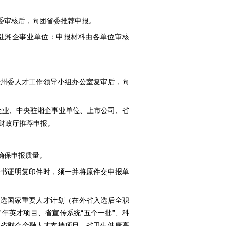
委审核后，向团省委推荐申报。
央驻湘企事业单位：申报材料由各单位审核
市州委人才工作领导小组办公室复审后，向
有企业、中央驻湘企事业单位、上市公司、省
财政厅推荐申报。
确保申报质量。
证书证明复印件时，须一并将原件交申报单
入选国家重要人才计划（在外省入选后全职
年英才项目、省宣传系统“五个一批”、科
、省财会金融人才支持项目、省卫生健康高