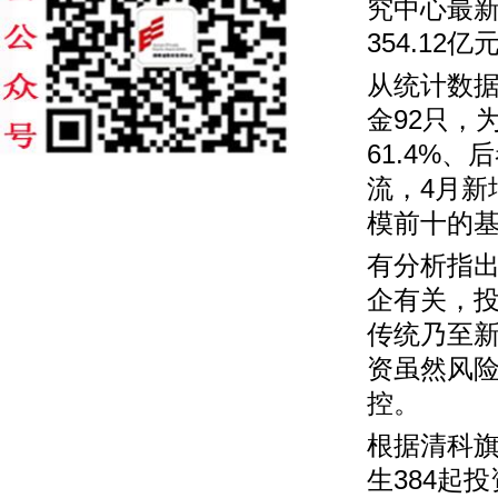
究中心最
354.1
从统计数据
金92只，
61.4%
流，4月新
模前十的
有分析指
企有关，
传统乃至
资虽然风
控。
根据清科旗
生384起投