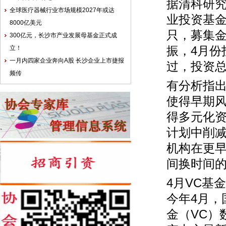
据清科研究
全球医疗器械行业市场规模2027年或达
业投资基
8000亿美元
只，募集金
300亿元，长沙市产业发展母基金正式成
立！
振，4月份
一月内四家企业奔向A股 长沙企业上市捷报
过，投资
频传
有分析指出
使得早期
得多元化
计划中削减
机构在更早
间换时间
4月VC基
今年4月，
金（VC）