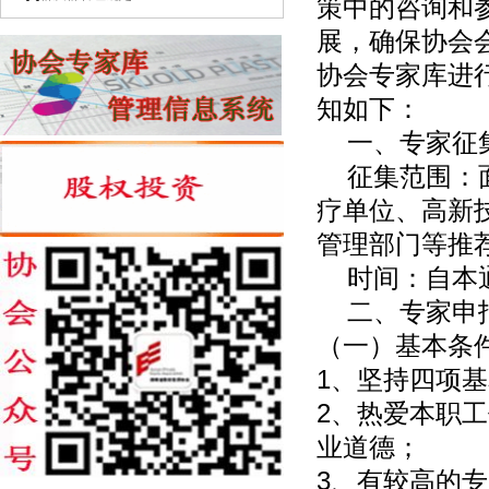
策中的咨询和
展，确保协会
协会专家库进
知如下：
一、专家征
征集范围：面
疗单位、高新
管理部门等推
时间：自本通
二、专家申
（一）基本条
1、坚持四项
2、热爱本职
业道德；
3、有较高的