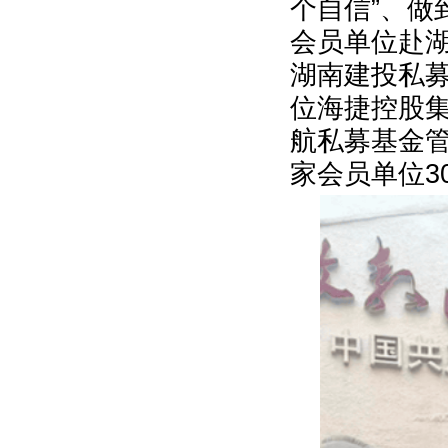
个自信
”
、做
会员单位赴
湖南建投私
位海捷控股
航私募基金
家会员单位
3